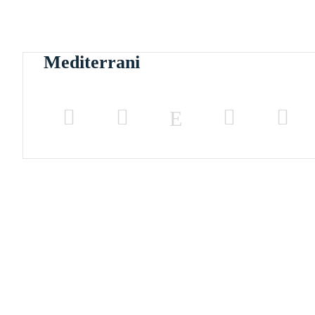
Códols I
2
x
25 m
Còdols II
2
x
21 m
Mediterrani
Còdols III
2
x
46 m
Marina
2
x
20 m
Balcó
2
x
11 m
Racó de la Calma
2
x
51 m