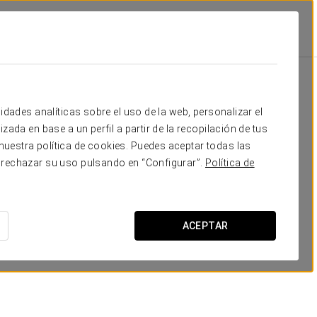
Escuela
Banquete
Cocktail
Forma
320
500
308
82
Tu evento en
idades analíticas sobre el uso de la web, personalizar el
320
345
160
60
zada en base a un perfil a partir de la recopilación de tus
uestra política de cookies. Puedes aceptar todas las
100
192
98
40
 rechazar su uso pulsando en “Configurar”.
Política de
260
400
240
-
SOLICITAR PRESUPUESTO
160
280
168
52
ACEPTAR
150
270
168
52
80
140
84
38