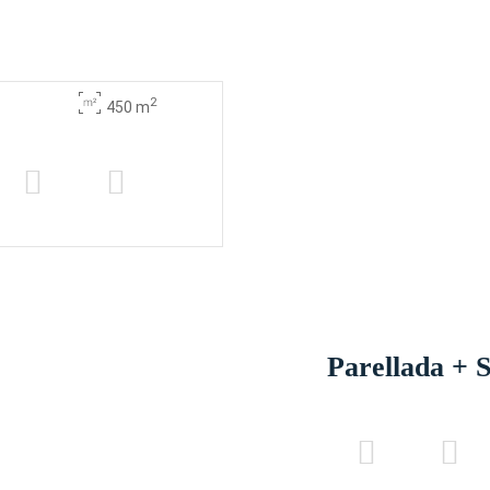
-
-
12
12
-
-
12
10
2
450 m
-
-
22
20
-
-
8
-
-
-
-
-
-
-
-
-
Parellada + 