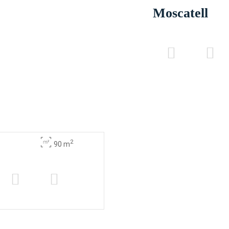
Moscatell
2
90 m