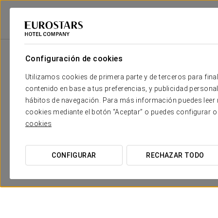
2
Sala
m
Dimensiones
Sitges
2
x
Configuración de cookies
515 m
Utilizamos cookies de primera parte y de terceros para final
Sitges I
2
x
345 m
contenido en base a tus preferencias, y publicidad personali
hábitos de navegación. Para más información puedes leer n
Sitges II
2
x
170 m
cookies mediante el botón “Aceptar” o puedes configurar o
cookies
Mediterrani
2
x
450 m
Parellada + Syrah
2
x
300 m
CONFIGURAR
RECHAZAR TODO
Syrah + Samsó
2
x
300 m
Parellada
2
x
149 m