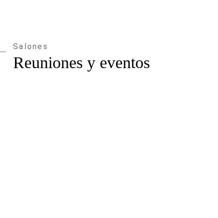
Syrah
2
x
151 m
Samsó
2
x
149 m
Salones
Garraf
2
x
135 m
Reuniones y eventos
Moscatell
2
x
96 m
Macabeo
2
x
90 m
Monastrell
2
x
91 m
Garnacha
2
x
89 m
Ginesta
2
x
136 m
Miralpeix
2
x
65 m
Maricel
2
x
75 m