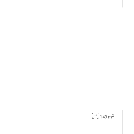
2
149 m