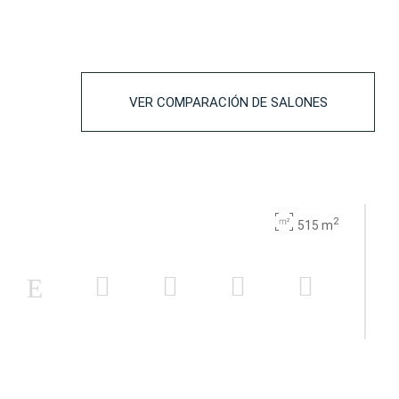
-
120
-
120
-
108
VER COMPARACIÓN DE SALONES
-
70
20
60
20
60
2
515 m
20
60
-
108
20
-
20
-