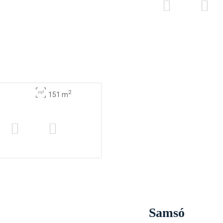
2
151 m
Samsó