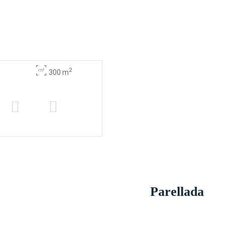
2
300 m
Parellada