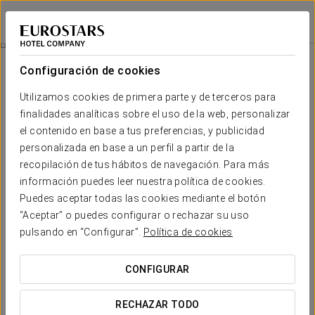
Eurostars Sitges
BARCELONA - SITGES
Iniciar sesión e
Desayuno Con Diamantes
Configuración de cookies
Utilizamos cookies de primera parte y de terceros para
finalidades analíticas sobre el uso de la web, personalizar
el contenido en base a tus preferencias, y publicidad
personalizada en base a un perfil a partir de la
recopilación de tus hábitos de navegación. Para más
información puedes leer nuestra política de cookies.
Puedes aceptar todas las cookies mediante el botón
65 € por persona
“Aceptar” o puedes configurar o rechazar su uso
Desayuno con diamantes
pulsando en “Configurar”.
Política de cookies
No hace falta desayunar en Tiffany's para sorprender con
CONFIGURAR
esta maravillosa experiencia.
RECHAZAR TODO