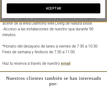
Incluye:
-Desayuno buffet continental con
show cooking
en nuestro
ACEPTAR
restaurante Verema con vistas al Mediterraneo.
-Masaje relajante localizado de 25 minutos con el lujoso
aceite de la linea Diamond Well Living de Natura Bissé.
-Acceso a las instalaciones de nuestro spa durante 90
minutos.
*Horario del desayuno de lunes a viernes de 7:30 a 10:30.
Fines de semana y festivos de 7:30 a 11:00.
Haz tu reserva a través de nuestro
email
.
Nuestros clientes también se han interesado
por: