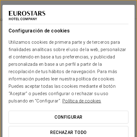
Eurostars Sitges
BARCELONA - SITGES
Iniciar sesión e
Oasis Gourmet
Configuración de cookies
Utilizamos cookies de primera parte y de terceros para
finalidades analíticas sobre el uso de la web, personalizar
el contenido en base a tus preferencias, y publicidad
personalizada en base a un perfil a partir de la
recopilación de tus hábitos de navegación. Para más
información puedes leer nuestra política de cookies.
Puedes aceptar todas las cookies mediante el botón
90 €
“Aceptar” o puedes configurar o rechazar su uso
Oasis gourmet
pulsando en “Configurar”.
Política de cookies
Disfruta de una experiencia única en un entorno idílico con
CONFIGURAR
esta magnífica experiencia.
RECHAZAR TODO