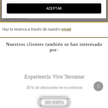
Incluye:
-Cena de tres platos (bebidas no incluidas).
ACEPTAR
-Acceso a la zona de aguas de spa.
-Aparcamiento.
Haz tu reserva a través de nuestro
email
.
Nuestros clientes también se han interesado
por:
Experiencia Vive Terramar
20 % de descuento en tu estancia
VER OFERTA