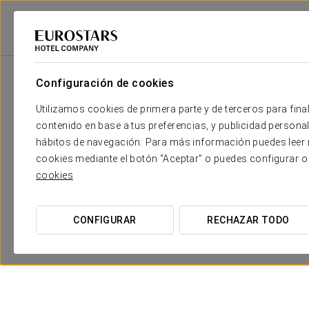
2
Sala
m
Dimensiones
Salón Granada
2
x
Configuración de cookies
79 m
Utilizamos cookies de primera parte y de terceros para final
Salón Aragón
2
x
85 m
contenido en base a tus preferencias, y publicidad personali
hábitos de navegación. Para más información puedes leer n
Salón Castilla
2
x
50 m
cookies mediante el botón “Aceptar” o puedes configurar o
cookies
Salón Nápoles
2
x
24 m
Reynos
2
x
190 m
CONFIGURAR
RECHAZAR TODO