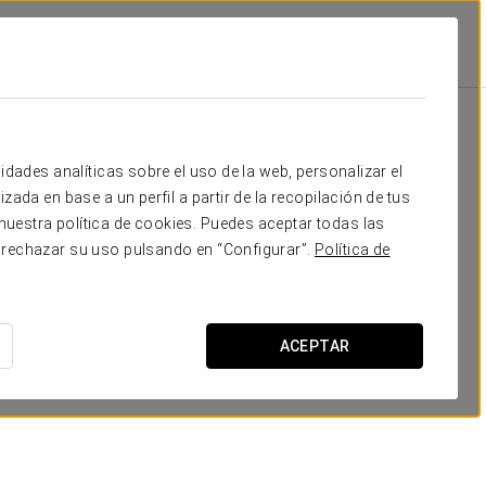
Escuela
Banquete
Cocktail
Forma
24
40
24
20
Tu evento en
idades analíticas sobre el uso de la web, personalizar el
40
77
36
30
zada en base a un perfil a partir de la recopilación de tus
uestra política de cookies. Puedes aceptar todas las
24
30
20
20
 rechazar su uso pulsando en “Configurar”.
Política de
8
12
8
10
SOLICITAR PRESUPUESTO
96
150
48
30
ACEPTAR