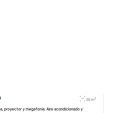
a
2
50 m
la, proyector y megafonía. Aire acondicionado y