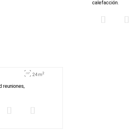
calefacción.
2
24 m
d reuniones,