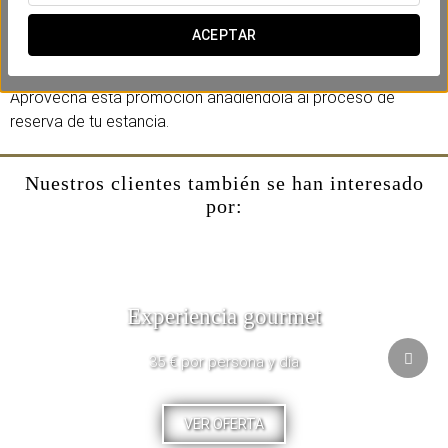
Incluye:
-Una botella de cava.
ACEPTAR
-Deliciosas chocolatinas.
Aprovecha esta promoción añadiéndola al proceso de
reserva de tu estancia.
Nuestros clientes también se han interesado
por:
Experiencia gourmet
35 € por persona y día
VER OFERTA