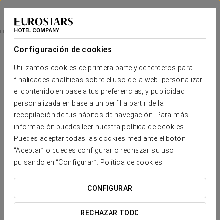
Eurostars Rey Fernando
ZARAGOZA
Iniciar sesión e
Experiencia Romántica
Configuración de cookies
Utilizamos cookies de primera parte y de terceros para
finalidades analíticas sobre el uso de la web, personalizar
el contenido en base a tus preferencias, y publicidad
personalizada en base a un perfil a partir de la
recopilación de tus hábitos de navegación. Para más
información puedes leer nuestra política de cookies.
Puedes aceptar todas las cookies mediante el botón
15 €
“Aceptar” o puedes configurar o rechazar su uso
Experiencia romántica
pulsando en “Configurar”.
Política de cookies
Disfruta de una experiencia inolvidable y sorprende a tu
CONFIGURAR
pareja con nuestra experiencia romántica.
RECHAZAR TODO