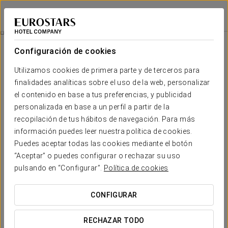
Eurostars Pamplona
PAMPLONA
Iniciar sesión e
Masaje Relajante De Cabeza 30 Min
Configuración de cookies
Utilizamos cookies de primera parte y de terceros para
finalidades analíticas sobre el uso de la web, personalizar
el contenido en base a tus preferencias, y publicidad
personalizada en base a un perfil a partir de la
recopilación de tus hábitos de navegación. Para más
información puedes leer nuestra política de cookies.
Puedes aceptar todas las cookies mediante el botón
50 €
“Aceptar” o puedes configurar o rechazar su uso
Masaje relajante de cabeza 30 min
pulsando en “Configurar”.
Política de cookies
Consigue atenuar las tensiones musculares del cráneo,
CONFIGURAR
cervicales y mandíbula con este masaje, favoreciendo la
relajación, el descanso y bienestar.
RECHAZAR TODO