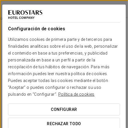
Eurostars Pamplona
PAMPLONA
Iniciar sesión e
Masaje De Piernas 50 Min
Configuración de cookies
Utilizamos cookies de primera parte y de terceros para
finalidades analíticas sobre el uso de la web, personalizar
el contenido en base a tus preferencias, y publicidad
personalizada en base a un perfil a partir de la
recopilación de tus hábitos de navegación. Para más
información puedes leer nuestra política de cookies.
Puedes aceptar todas las cookies mediante el botón
70 €
“Aceptar” o puedes configurar o rechazar su uso
Masaje de piernas 50 min
pulsando en “Configurar”.
Política de cookies
Libera tensiones en el tren inferior y cintura pélvica después
CONFIGURAR
de una jornada de deporte.
Trabajamos con una combinación de masajes y
RECHAZAR TODO