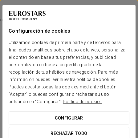
Eurostars Pamplona
PAMPLONA
Iniciar sesión e
Experiencia Romántica
Configuración de cookies
Utilizamos cookies de primera parte y de terceros para
finalidades analíticas sobre el uso de la web, personalizar
el contenido en base a tus preferencias, y publicidad
personalizada en base a un perfil a partir de la
recopilación de tus hábitos de navegación. Para más
información puedes leer nuestra política de cookies.
Puedes aceptar todas las cookies mediante el botón
35 €
“Aceptar” o puedes configurar o rechazar su uso
Experiencia romántica
pulsando en “Configurar”.
Política de cookies
Cualquier momento es bueno para sorprender a tu pareja y
CONFIGURAR
disfrutar de tiempo para los dos, por eso en Eurostars
Pamplona te proponemos esta experiencia romántica dónde
RECHAZAR TODO