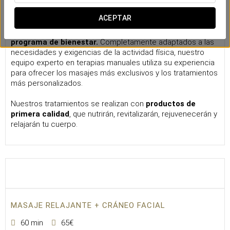
Masajes
ACEPTAR
Esta es tu estación de recarga personal. Tómate su tiempo
para regenerar y elevar tu rendimiento con nuestro
programa de bienestar.
Completamente adaptados a las
necesidades y exigencias de la actividad física, nuestro
equipo experto en terapias manuales utiliza su experiencia
para ofrecer los masajes más exclusivos y los tratamientos
más personalizados.
Nuestros tratamientos se realizan con
productos de
primera calidad
, que nutrirán, revitalizarán, rejuvenecerán y
relajarán tu cuerpo.
MASAJE RELAJANTE + CRÁNEO FACIAL
60 min
65€