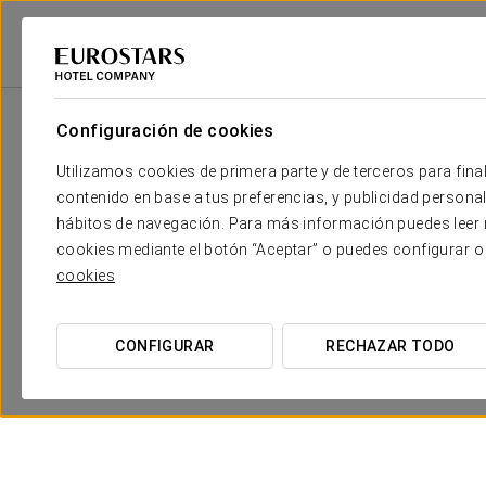
Configuración de cookies
Tu boda en
Utilizamos cookies de primera parte y de terceros para final
contenido en base a tus preferencias, y publicidad personali
hábitos de navegación. Para más información puedes leer n
Vuestra boda en Eurostars Palace
cookies mediante el botón “Aceptar” o puedes configurar o
cookies
El
Eurostars Palace
es el escenario perfecto para cele
este hotel combina
tradición y vanguardia
, ofreciendo 
CONFIGURAR
RECHAZAR TODO
Nuestro equipo de wedding planners se encargará de cad
personalidad y estilo.