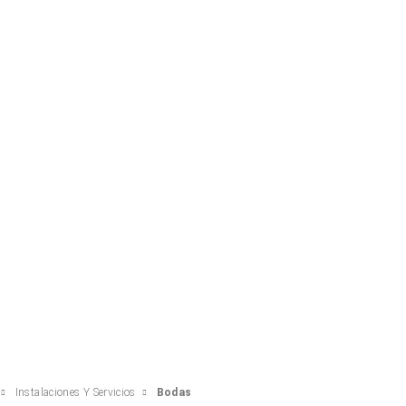
E
d
C
c
V
v
Instalaciones Y Servicios
Bodas