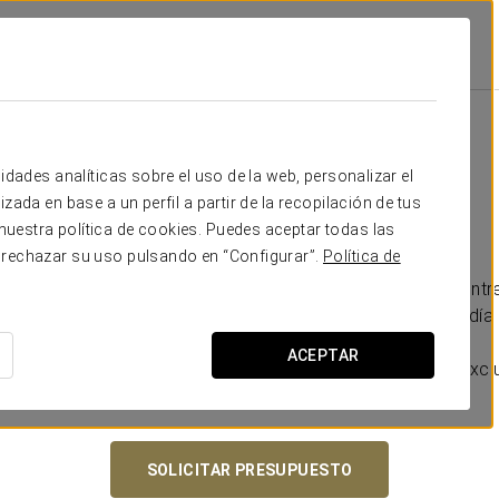
idades analíticas sobre el uso de la web, personalizar el
zada en base a un perfil a partir de la recopilación de tus
uestra política de cookies. Puedes aceptar todas las
 rechazar su uso pulsando en “Configurar”.
Política de
brar la boda con la que siempre habéis soñado. Situado entr
un entorno único lleno de encanto para que disfrutéis del dí
ACEPTAR
a detalle, desde la organización hasta los toques más exclu
SOLICITAR PRESUPUESTO