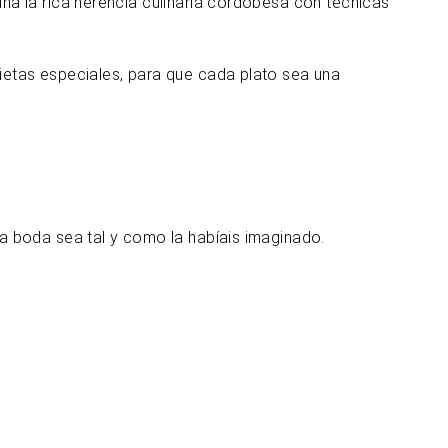
a la rica herencia culinaria cordobesa con técnicas
etas especiales, para que cada plato sea una
a boda sea tal y como la habíais imaginado.