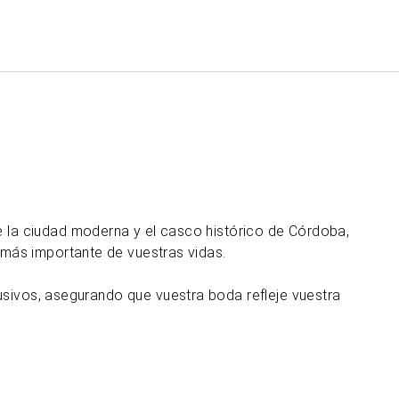
Español
Iniciar sesión en Star Tra
e la ciudad moderna y el casco histórico de Córdoba,
a más importante de vuestras vidas.
sivos, asegurando que vuestra boda refleje vuestra