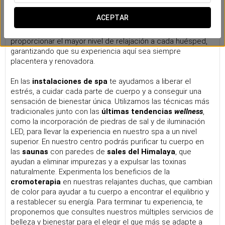
Nuestro spa
ACEPTAR
El
bienestar
y el
placer
son las bases de la filosofía del
Eurostars Magnificent Mile. Nuestros servicios se orientan a
proporcionar el mayor nivel de relajación a cada huésped,
garantizando que su experiencia aquí sea siempre
placentera y renovadora.
En las
instalaciones de spa
te ayudamos a liberar el
estrés, a cuidar cada parte de cuerpo y a conseguir una
sensación de bienestar única. Utilizamos las técnicas más
tradicionales junto con las
últimas tendencias
wellness
,
como la incorporación de piedras de sal y de iluminación
LED, para llevar la experiencia en nuestro spa a un nivel
superior. En nuestro centro podrás purificar tu cuerpo en
las
saunas
con paredes de
sales del Himalaya
, que
ayudan a eliminar impurezas y a expulsar las toxinas
naturalmente. Experimenta los beneficios de la
cromoterapia
en nuestras relajantes duchas, que cambian
de color para ayudar a tu cuerpo a encontrar el equilibrio y
a restablecer su energía. Para terminar tu experiencia, te
proponemos que consultes nuestros múltiples servicios de
belleza y bienestar para el elegir el que más se adapte a