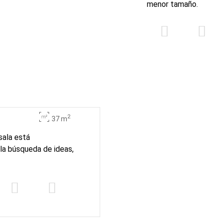
menor tamaño.
2
37 m
 sala está
la búsqueda de ideas,