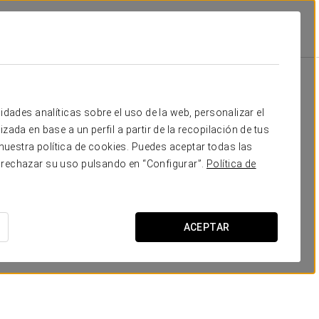
Escuela
Banquete
Cocktail
Forma
90
150
60
40
Tu evento en
idades analíticas sobre el uso de la web, personalizar el
50
60
30
25
zada en base a un perfil a partir de la recopilación de tus
uestra política de cookies. Puedes aceptar todas las
40
50
30
20
 rechazar su uso pulsando en “Configurar”.
Política de
20
40
28
15
SOLICITAR PRESUPUESTO
-
-
-
-
ACEPTAR