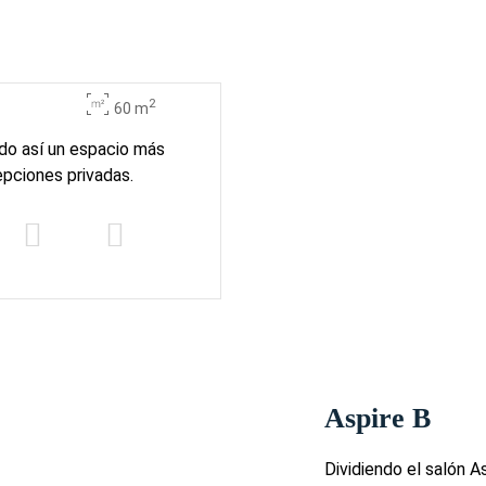
2
60 m
ndo así un espacio más
epciones privadas.
Aspire B
Dividiendo el salón A