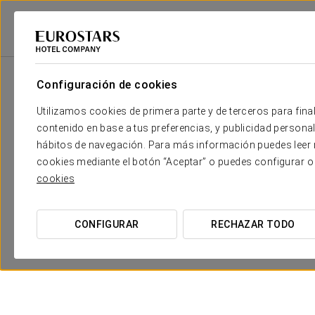
2
Sala
m
Dimensiones
Aspire
2
x
Configuración de cookies
110 m
Utilizamos cookies de primera parte y de terceros para final
Aspire A
2
x
60 m
contenido en base a tus preferencias, y publicidad personali
hábitos de navegación. Para más información puedes leer n
Aspire B
2
x
53 m
cookies mediante el botón “Aceptar” o puedes configurar o
cookies
Create
2
x
37 m
Invent
2
x
26 m
CONFIGURAR
RECHAZAR TODO