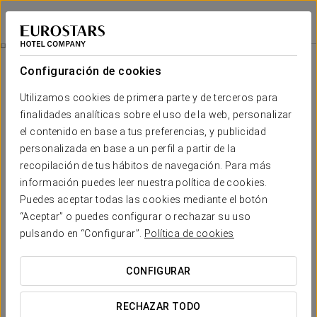
Eurostars Magnificent Mile
CHICAGO
Iniciar sesión e
Promociones
Configuración de cookies
Promociones
Utilizamos cookies de primera parte y de terceros para
finalidades analíticas sobre el uso de la web, personalizar
el contenido en base a tus preferencias, y publicidad
personalizada en base a un perfil a partir de la
recopilación de tus hábitos de navegación. Para más
Experiencia romántica
información puedes leer nuestra política de cookies.
Puedes aceptar todas las cookies mediante el botón
50 USD (tax incl.)
“Aceptar” o puedes configurar o rechazar su uso
pulsando en “Configurar”.
Política de cookies
VER OFERTA
CONFIGURAR
RECHAZAR TODO