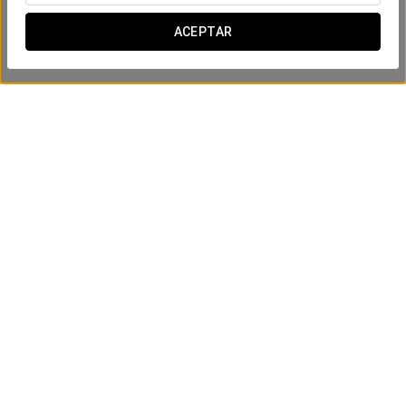
ACEPTAR
Un 15% menos en tu próxima
estancia
VER OFERTA