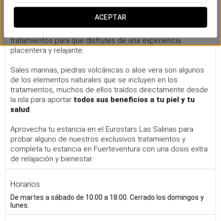
Nuestro spa
ACEPTAR
El
spa del hotel Eurostars Las Salinas
es un espacio de
culto al bienestar, donde te ofrecemos todo tipo de
tratamientos para que disfrutes de una experiencia
placentera y relajante.
Sales marinas, piedras volcánicas o aloe vera son algunos
de los elementos naturales que se incluyen en los
tratamientos, muchos de ellos traídos directamente desde
la isla para aportar
todos sus beneficios a tu piel y tu
salud
.
Aprovecha tu estancia en el Eurostars Las Salinas para
probar alguno de nuestros exclusivos tratamientos y
completa tu estancia en Fuerteventura con una dosis extra
de relajación y bienestar.
Horarios
De martes a sábado de 10:00 a 18:00. Cerrado los domingos y
lunes.