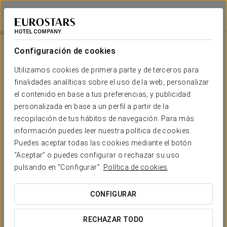
Eurostars Las Salinas
FUERTEVENTURA
Iniciar sesión e
Mi Primer Campamento
Configuración de cookies
Utilizamos cookies de primera parte y de terceros para
finalidades analíticas sobre el uso de la web, personalizar
el contenido en base a tus preferencias, y publicidad
personalizada en base a un perfil a partir de la
recopilación de tus hábitos de navegación. Para más
información puedes leer nuestra política de cookies.
Puedes aceptar todas las cookies mediante el botón
25 €
“Aceptar” o puedes configurar o rechazar su uso
Mi primer campamento
pulsando en “Configurar”.
Política de cookies
Una experiencia pensada para los más pequeños. Con este
CONFIGURAR
paquete, los niños podrán vivir la emoción de su primer
campamento sin salir de la habitación.
RECHAZAR TODO