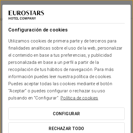
Eurostars Las Salinas
FUERTEVENTURA
Iniciar sesión e
Habitaciones
Configuración de cookies
Habitaciones
El confort y descanso que necesitas
Utilizamos cookies de primera parte y de terceros para
finalidades analíticas sobre el uso de la web, personalizar
el contenido en base a tus preferencias, y publicidad
El
Eurostars Las Salinas
cuenta con 223 fantásticas
habitaciones, distribuidas en
suites y villas de dos
personalizada en base a un perfil a partir de la
dormitorios con piscina privada, zona de estar y cocina
.
recopilación de tus hábitos de navegación. Para más
Todas las habitaciones están equipadas con aire
información puedes leer nuestra política de cookies.
acondicionado, TV de pantalla plana, caja fuerte, microondas y
baño privado con bañera, secador de pelo y artículos de aseo
Puedes aceptar todas las cookies mediante el botón
gratuitos.
“Aceptar” o puedes configurar o rechazar su uso
pulsando en “Configurar”.
Política de cookies
SERVICIOS DESTACADOS
CONFIGURAR
Habitaciones
RECHAZAR TODO