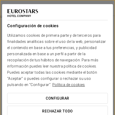
Eurostars Langford
MIAMI
Iniciar sesión e
Oferta Residentes En Florida
Configuración de cookies
Utilizamos cookies de primera parte y de terceros para
finalidades analíticas sobre el uso de la web, personalizar
el contenido en base a tus preferencias, y publicidad
personalizada en base a un perfil a partir de la
recopilación de tus hábitos de navegación. Para más
información puedes leer nuestra política de cookies.
Puedes aceptar todas las cookies mediante el botón
Oferta residentes en Florida
“Aceptar” o puedes configurar o rechazar su uso
pulsando en “Configurar”.
Política de cookies
Aprovecha al máximo tu residencia en el Estado del Sol o
sus alrededores y escápate a Miami. Disfruta de un
CONFIGURAR
descuento del 12%, en el Eurostars Langford, usando el
código:
STATERATE
. Somos la elección perfecta.
RECHAZAR TODO