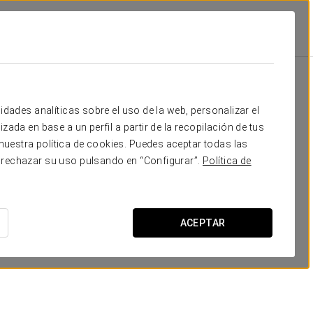
rd
Promociones
Promociones
idades analíticas sobre el uso de la web, personalizar el
zada en base a un perfil a partir de la recopilación de tus
uestra política de cookies. Puedes aceptar todas las
 rechazar su uso pulsando en “Configurar”.
Política de
Experiencia Confort
ACEPTAR
35 USD
VER OFERTA