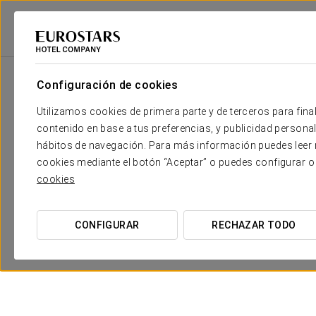
Eurostars Hotel Company
Estados Unidos
Miami
Eurostars Langfo
Configuración de cookies
Utilizamos cookies de primera parte y de terceros para final
contenido en base a tus preferencias, y publicidad personali
hábitos de navegación. Para más información puedes leer n
cookies mediante el botón “Aceptar” o puedes configurar o
cookies
Experiencia romántica
CONFIGURAR
RECHAZAR TODO
50 USD
VER OFERTA