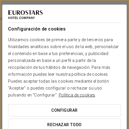
Eurostars Langford
MIAMI
Iniciar sesión e
Experiencia Nupcial
Configuración de cookies
Utilizamos cookies de primera parte y de terceros para
finalidades analíticas sobre el uso de la web, personalizar
el contenido en base a tus preferencias, y publicidad
personalizada en base a un perfil a partir de la
recopilación de tus hábitos de navegación. Para más
información puedes leer nuestra política de cookies.
Puedes aceptar todas las cookies mediante el botón
Experiencia nupcial
“Aceptar” o puedes configurar o rechazar su uso
pulsando en “Configurar”.
Política de cookies
Haz de vuestra estancia un recuerdo inolvidable con una
experiencia pensada para celebrar el amor.
CONFIGURAR
Sorprende a tu pareja con una exquisita selección de
RECHAZAR TODO