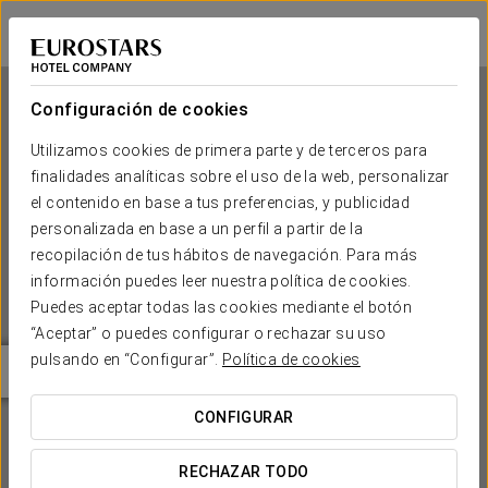
Eurostars Langford
MIAMI
Iniciar sesión e
Configuración de cookies
Utilizamos cookies de primera parte y de terceros para
finalidades analíticas sobre el uso de la web, personalizar
Eurostars Langford
el contenido en base a tus preferencias, y publicidad
personalizada en base a un perfil a partir de la
MIAMI
recopilación de tus hábitos de navegación. Para más
información puedes leer nuestra política de cookies.
Puedes aceptar todas las cookies mediante el botón
“Aceptar” o puedes configurar o rechazar su uso
pulsando en “Configurar”.
Política de cookies
CONFIGURAR
¿CUÁNDO QUIERES IR?


RECHAZAR TODO