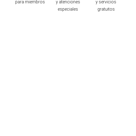
para miembros
y atenciones
y servicios
especiales
gratuitos
Ubicación y contacto