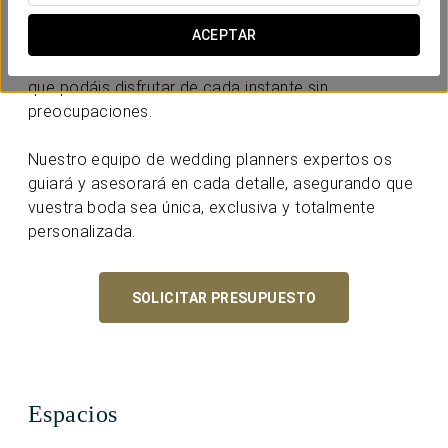
y Capri desplegándose ante vuestros ojos. Nuestro
ACEPTAR
hotel combina la elegancia y el encanto del
Mediterráneo con la excelencia en el servicio, para
que podáis disfrutar de cada instante sin
preocupaciones.
Nuestro equipo de wedding planners expertos os
guiará y asesorará en cada detalle, asegurando que
vuestra boda sea única, exclusiva y totalmente
personalizada.
SOLICITAR PRESUPUESTO
Espacios