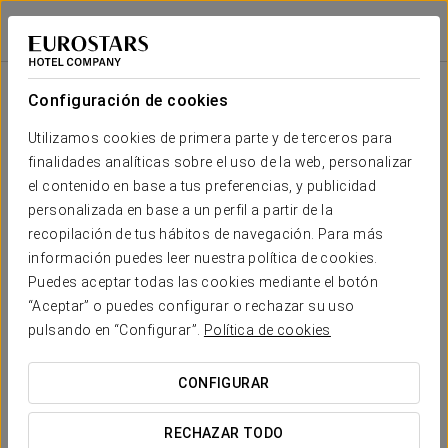
Eurostars Hotel Excelsior
NÁPOLES
Iniciar sesión e
Configuración de cookies
Tu boda en
Utilizamos cookies de primera parte y de terceros para
finalidades analíticas sobre el uso de la web, personalizar
el contenido en base a tus preferencias, y publicidad
Vuestra boda en el Eurostars Hotel Excelsior
personalizada en base a un perfil a partir de la
recopilación de tus hábitos de navegación. Para más
El Eurostars Hotel Excelsior 4* es el escenario idílico
información puedes leer nuestra política de cookies.
para celebrar la boda con la que siempre habíais
Puedes aceptar todas las cookies mediante el botón
soñado. Situado en el corazón del paseo marítimo
“Aceptar” o puedes configurar o rechazar su uso
de Nápoles, ofrece vistas panorámicas
pulsando en “Configurar”.
Política de cookies
espectaculares que harán de vuestro gran día un
recuerdo inolvidable.
CONFIGURAR
Imaginad decir “sí, quiero” con el majestuoso
RECHAZAR TODO
Vesubio como testigo y el Golfo de Nápoles, Ischia