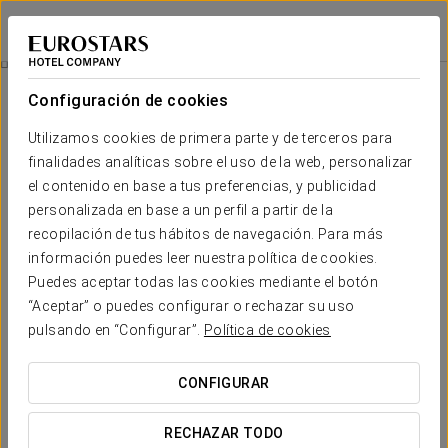
Eurostars Hotel Excelsior
NÁPOLES
Iniciar sesión e
Experiencia Business
Configuración de cookies
Utilizamos cookies de primera parte y de terceros para
finalidades analíticas sobre el uso de la web, personalizar
el contenido en base a tus preferencias, y publicidad
personalizada en base a un perfil a partir de la
recopilación de tus hábitos de navegación. Para más
información puedes leer nuestra política de cookies.
Puedes aceptar todas las cookies mediante el botón
260€
“Aceptar” o puedes configurar o rechazar su uso
Experiencia business
pulsando en “Configurar”.
Política de cookies
Exclusiva experiencia business en el Eurostars Excelsior,
CONFIGURAR
donde cada detalle está diseñado para su productividad y
comodidad.
RECHAZAR TODO