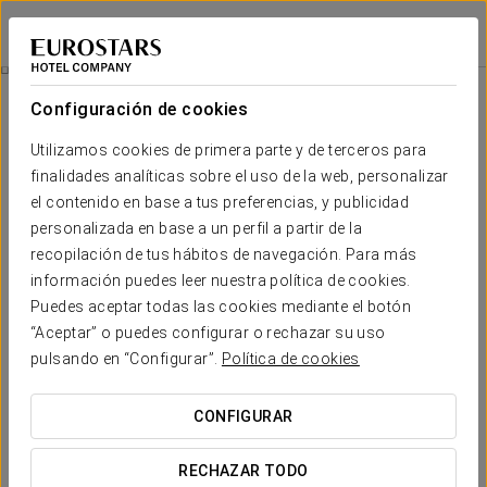
Eurostars Hotel Excelsior
NÁPOLES
Iniciar sesión e
Promociones
Configuración de cookies
Promociones
Utilizamos cookies de primera parte y de terceros para
finalidades analíticas sobre el uso de la web, personalizar
el contenido en base a tus preferencias, y publicidad
personalizada en base a un perfil a partir de la
recopilación de tus hábitos de navegación. Para más
Experiencia business
información puedes leer nuestra política de cookies.
Puedes aceptar todas las cookies mediante el botón
260€
“Aceptar” o puedes configurar o rechazar su uso
pulsando en “Configurar”.
Política de cookies
VER OFERTA
CONFIGURAR
RECHAZAR TODO