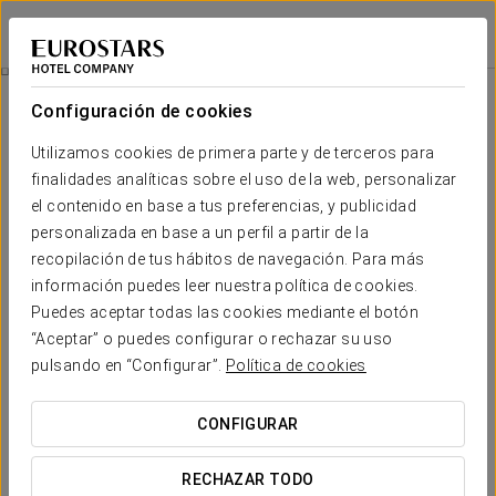
Eurostars Gran Hotel La Toja
PONTEVEDRA - O GROVE
Iniciar sesión e
Experiencia Romántica
Configuración de cookies
Utilizamos cookies de primera parte y de terceros para
finalidades analíticas sobre el uso de la web, personalizar
el contenido en base a tus preferencias, y publicidad
personalizada en base a un perfil a partir de la
recopilación de tus hábitos de navegación. Para más
información puedes leer nuestra política de cookies.
Puedes aceptar todas las cookies mediante el botón
39 €
“Aceptar” o puedes configurar o rechazar su uso
Experiencia romántica
pulsando en “Configurar”.
Política de cookies
Sorprende a tu pareja con un detalle inolvidable y convierte
CONFIGURAR
vuestra estancia en un recuerdo único en el Eurostars Gran
Hotel La Toja.
RECHAZAR TODO