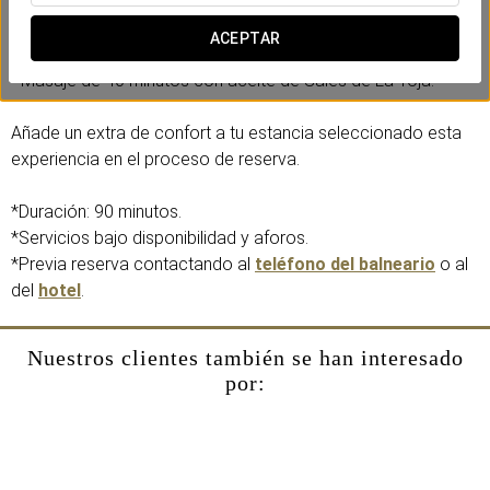
Incluye:
- Peeling corporal con Sales de La Toja.
ACEPTAR
- Baño de Sales de La Toja.
- Masaje de 40 minutos con aceite de Sales de La Toja.
Añade un extra de confort a tu estancia seleccionado esta
experiencia en el proceso de reserva.
*Duración: 90 minutos.
*Servicios bajo disponibilidad y aforos.
*Previa reserva contactando al
teléfono del balneario
o al
del
hotel
.
Nuestros clientes también se han interesado
por: