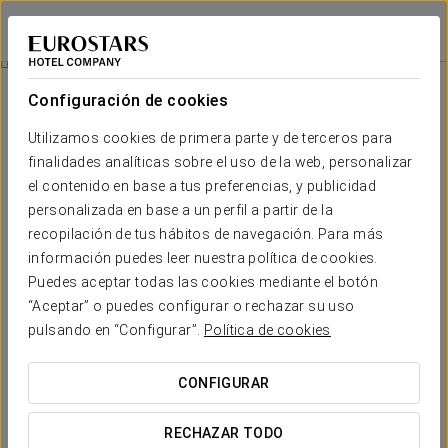
Eurostars Gran Hotel La Toja
PONTEVEDRA - O GROVE
Iniciar sesión e
Alma De La Toja
Configuración de cookies
Utilizamos cookies de primera parte y de terceros para
finalidades analíticas sobre el uso de la web, personalizar
el contenido en base a tus preferencias, y publicidad
personalizada en base a un perfil a partir de la
recopilación de tus hábitos de navegación. Para más
información puedes leer nuestra política de cookies.
Puedes aceptar todas las cookies mediante el botón
150 € por persona
“Aceptar” o puedes configurar o rechazar su uso
Alma de la Toja
pulsando en “Configurar”.
Política de cookies
Disfruta de unos maravillosos días en el Eurostars Gran Hotel
CONFIGURAR
la Toja con esta maravillosa promoción.
RECHAZAR TODO