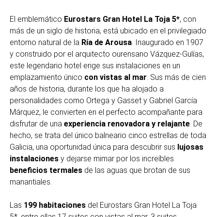
El emblemático
Eurostars Gran Hotel La Toja 5*
, con
más de un siglo de historia, está ubicado en el privilegiado
entorno natural de la
Ría de Arousa
. Inaugurado en 1907
y construido por el arquitecto ourensano Vázquez-Gulías,
este legendario hotel erige sus instalaciones en un
emplazamiento único
con vistas al mar
. Sus más de cien
años de historia, durante los que ha alojado a
personalidades como Ortega y Gasset y Gabriel García
Márquez, le convierten en el perfecto acompañante para
disfrutar de una
experiencia renovadora y relajante
. De
hecho, se trata del único balneario cinco estrellas de toda
Galicia, una oportunidad única para descubrir sus
lujosas
instalaciones
y dejarse mimar por los increíbles
beneficios termales
de las aguas que brotan de sus
manantiales.
Las
199 habitaciones
del Eurostars Gran Hotel La Toja
5*, entre ellas 17 suites con vistas al mar, 3 suites