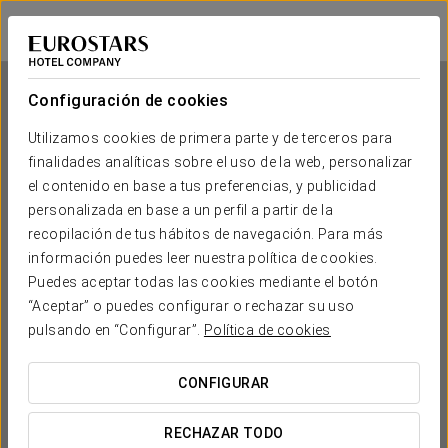
Eurostars Gran Hotel La Toja
PONTEVEDRA - O GROVE
Iniciar sesión e
Configuración de cookies
Utilizamos cookies de primera parte y de terceros para
finalidades analíticas sobre el uso de la web, personalizar
Eurostars Gran Hotel La Toja
el contenido en base a tus preferencias, y publicidad
personalizada en base a un perfil a partir de la
PONTEVEDRA - O GROVE
recopilación de tus hábitos de navegación. Para más
información puedes leer nuestra política de cookies.
Puedes aceptar todas las cookies mediante el botón
“Aceptar” o puedes configurar o rechazar su uso
pulsando en “Configurar”.
Política de cookies
CONFIGURAR
¿CUÁNDO QUIERES IR?


RECHAZAR TODO