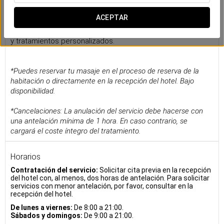
Masajes
ACEPTAR
Regálate un momento de placer y desconexión con nuestra
exclusiva carta de masajes, que incluyen diversas técnicas
y tratamientos personalizados.
*Puedes reservar tu masaje en el proceso de reserva de la
habitación o directamente en la recepción del hotel. Bajo
disponibilidad.
*Cancelaciones: La anulación del servicio debe hacerse con
una antelación mínima de 1 hora. En caso contrario, se
cargará el coste íntegro del tratamiento.
Horarios
Contratación del servicio:
Solicitar cita previa en la recepción
del hotel con, al menos, dos horas de antelación. Para solicitar
servicios con menor antelación, por favor, consultar en la
recepción del hotel.
De lunes a viernes:
De 8:00 a 21:00.
Sábados y domingos:
De 9:00 a 21:00.