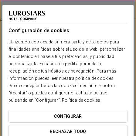
Eurostars Centrum Alicante
ALICANTE
Iniciar sesión e
Masaje 60 Minutos
Configuración de cookies
Utilizamos cookies de primera parte y de terceros para
finalidades analíticas sobre el uso de la web, personalizar
el contenido en base a tus preferencias, y publicidad
personalizada en base a un perfil a partir de la
recopilación de tus hábitos de navegación. Para más
información puedes leer nuestra política de cookies.
Puedes aceptar todas las cookies mediante el botón
80 €
“Aceptar” o puedes configurar o rechazar su uso
Masaje 60 minutos
pulsando en “Configurar”.
Política de cookies
Dedícate una hora solo para ti en el Eurostars Centrum
CONFIGURAR
Alicante y desconecta del ritmo del día a día. Un masaje de
60 minutos pensado para liberar tensiones, relajar el cuerpo
RECHAZAR TODO