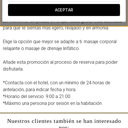
en profundidad y ayudarte a recuperar el equilibrio durante tu
estancia.
ACEPTAR
Un momento sin prisas, en el que cada gesto está diseñado
para que te sientas más ligero, relajado y en armonía.
Elige la opción que mejor se adapte a ti: masaje corporal
relajante o masaje de drenaje linfático.
Añade esta promoción al proceso de reserva para poder
disfrutarla.
*Contacta con el hotel, con un mínimo de 24 horas de
antelación, para indicar fecha y hora.
*Horario del servicio: 9:00 a 21:00.
*Máximo una persona por sesión en la habitación.
Nuestros clientes también se han interesado
por: