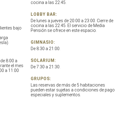
cocina a las 22:45.
LOBBY BAR:
De lunes a jueves de 20:00 a 23:00. Cierre de
cocina a las 22:45. El servicio de Media
ientes bajo
Pensión se ofrece en este espacio.
carga
GIMNASIO:
sla).
De 8:30 a 21:00.
SOLARIUM:
 de 8:00 a
rante el mes
De 7:30 a 21:30.
:00 a 11:00
GRUPOS:
Las reservas de más de 5 habitaciones
pueden estar sujetas a condiciones de pago
especiales y suplementos.