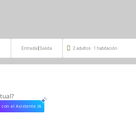

.
{
2
adultos
1
habitación
Entrada
Salida
tual?
 con el Asistente IA