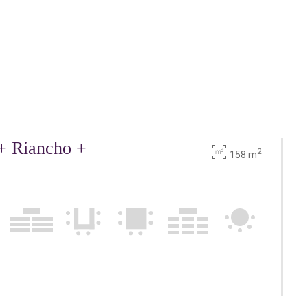
+ Riancho +
2
158 m