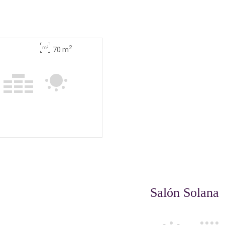
2
70 m
Salón Solana