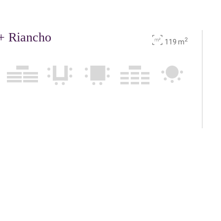
 + Riancho
2
119 m