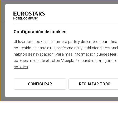
2
Sala
m
Dimensiones
Salón Quiros
2
x
Configuración de cookies
49 m
Utilizamos cookies de primera parte y de terceros para final
Salón Riancho
2
x
70 m
contenido en base a tus preferencias, y publicidad personali
hábitos de navegación. Para más información puedes leer n
Salón Solana
2
x
39 m
cookies mediante el botón “Aceptar” o puedes configurar o
cookies
Salón planta baja
2
x
60 m
Salón Quiros +
2
x
119 m
CONFIGURAR
RECHAZAR TODO
Riancho
Salón Riancho +
2
x
109 m
Solana
Salón Quiros +
2
x
158 m
Riancho + Solana