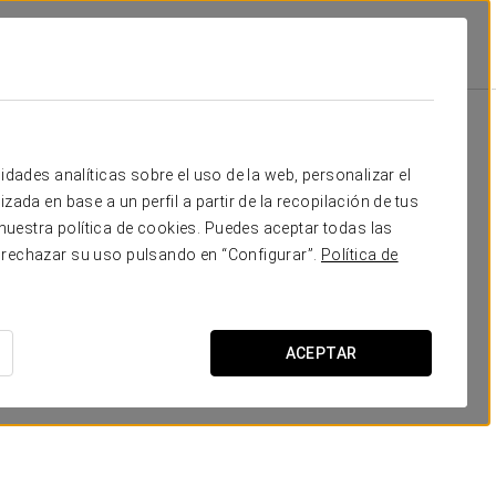
Cocktail
Escuela
Forma
Banquete
25
30
-
-
Tu evento en
idades analíticas sobre el uso de la web, personalizar el
40
50
30
-
zada en base a un perfil a partir de la recopilación de tus
uestra política de cookies. Puedes aceptar todas las
-
20
18
10
 rechazar su uso pulsando en “Configurar”.
Política de
-
30
-
15
SOLICITAR PRESUPUESTO
65
75
50
-
ACEPTAR
50
60
40
-
70
80
-
-