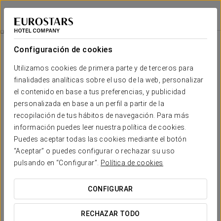
Dorma Sardinero
SANTANDER
Iniciar sesión e
Promociones
Configuración de cookies
Promociones
Utilizamos cookies de primera parte y de terceros para
finalidades analíticas sobre el uso de la web, personalizar
el contenido en base a tus preferencias, y publicidad
personalizada en base a un perfil a partir de la
recopilación de tus hábitos de navegación. Para más
Experiencia romántica
información puedes leer nuestra política de cookies.
Puedes aceptar todas las cookies mediante el botón
25 €
“Aceptar” o puedes configurar o rechazar su uso
pulsando en “Configurar”.
Política de cookies
VER OFERTA
CONFIGURAR
RECHAZAR TODO