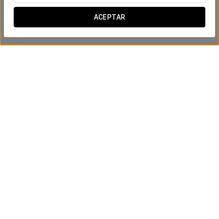
ACEPTAR
Experiencia business
18 €
VER OFERTA