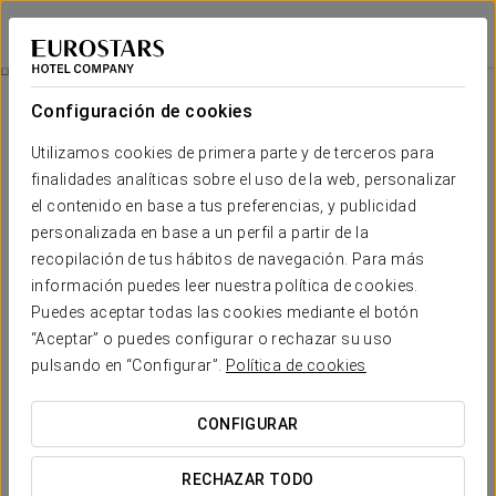
Dorma Sardinero
SANTANDER
Iniciar sesión e
Experiencia Business
Configuración de cookies
Utilizamos cookies de primera parte y de terceros para
finalidades analíticas sobre el uso de la web, personalizar
el contenido en base a tus preferencias, y publicidad
personalizada en base a un perfil a partir de la
recopilación de tus hábitos de navegación. Para más
información puedes leer nuestra política de cookies.
Puedes aceptar todas las cookies mediante el botón
“Aceptar” o puedes configurar o rechazar su uso
18 €
Experiencia business
pulsando en “Configurar”.
Política de cookies
Horarios flexibles, todo pensado para adaptarse a tu
CONFIGURAR
agenda.
RECHAZAR TODO
En el Eurostars Executive, hemos creado esta experiencia