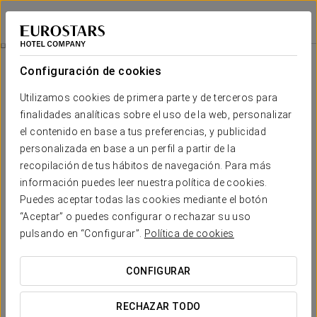
Áurea Washington Irving
GRANADA
Iniciar sesión e
Un Tranquilo Despertar
Configuración de cookies
Utilizamos cookies de primera parte y de terceros para
finalidades analíticas sobre el uso de la web, personalizar
el contenido en base a tus preferencias, y publicidad
personalizada en base a un perfil a partir de la
recopilación de tus hábitos de navegación. Para más
información puedes leer nuestra política de cookies.
Puedes aceptar todas las cookies mediante el botón
30€ por persona
“Aceptar” o puedes configurar o rechazar su uso
Un tranquilo despertar
pulsando en “Configurar”.
Política de cookies
Comienza el día con un delicioso desayuno en la
CONFIGURAR
comodidad de tu habitación.
Disfruta de una amplia variedad de productos; café,
RECHAZAR TODO
zumo de naranja, cava, yogures, quesos, embutidos,