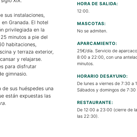
siglo XIX.
HORA DE SALIDA:
12:00.
e sus instalaciones,
 en Granada. El hotel
MASCOTAS:
n privilegiada en la
No se admiten.
 25 minutos a pie del
APARCAMIENTO:
60 habitaciones,
25€/día. Servicio de aparcac
cina y terraza exterior,
8:00 a 22:00, con una antela
cansar y relajarse.
minutos.
s para disfrutar
de gimnasio.
HORARIO DESAYUNO:
De lunes a viernes de 7:30 a 
n de sus huéspedes una
Sábados y domingos de 7:30 
que están expuestas las
RESTAURANTE:
ra
.
De 12:00 a 23:00 (cierre de l
las 22:30).