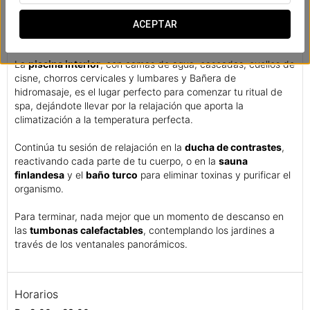
bienestar de cuerpo y mente, un templo del agua donde se
subliman todos sus beneficios a través de
técnicas
ACEPTAR
terapéuticas
y las más
avanzadas tecnologías
.
La
piscina interior
, con camas de agua, cascadas, cuellos de
cisne, chorros cervicales y lumbares y Bañera de
hidromasaje, es el lugar perfecto para comenzar tu ritual de
spa, dejándote llevar por la relajación que aporta la
climatización a la temperatura perfecta.
Continúa tu sesión de relajación en la
ducha de contrastes
,
reactivando cada parte de tu cuerpo, o en la
sauna
finlandesa
y el
baño turco
para eliminar toxinas y purificar el
organismo.
Para terminar, nada mejor que un momento de descanso en
las
tumbonas calefactables
, contemplando los jardines a
través de los ventanales panorámicos.
Horarios