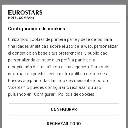
Spa
Áurea Palacio de Sober
LUGO - SOBER
Iniciar sesión e
Spa
Configuración de cookies
Utilizamos cookies de primera parte y de terceros para
finalidades analíticas sobre el uso de la web, personalizar
el contenido en base a tus preferencias, y publicidad
personalizada en base a un perfil a partir de la
recopilación de tus hábitos de navegación. Para más
información puedes leer nuestra política de cookies.
Puedes aceptar todas las cookies mediante el botón
“Aceptar” o puedes configurar o rechazar su uso
pulsando en “Configurar”.
Política de cookies
CONFIGURAR
Nuestro spa
RECHAZAR TODO
El
spa
del
Áurea Palacio de Sober
es un oasis para el