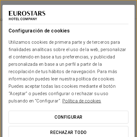
Áurea Palacio de Sober
LUGO - SOBER
Iniciar sesión e
Paseo En Catamarán
Configuración de cookies
Utilizamos cookies de primera parte y de terceros para
finalidades analíticas sobre el uso de la web, personalizar
el contenido en base a tus preferencias, y publicidad
personalizada en base a un perfil a partir de la
recopilación de tus hábitos de navegación. Para más
información puedes leer nuestra política de cookies.
Puedes aceptar todas las cookies mediante el botón
20 € por persona
“Aceptar” o puedes configurar o rechazar su uso
Paseo en Catamarán
pulsando en “Configurar”.
Política de cookies
Navega por los Cañones del Sil en un paseo en
CONFIGURAR
catamarán y descubre la Ribeira Sacra desde el agua,
rodeado de un paisaje natural único.
RECHAZAR TODO