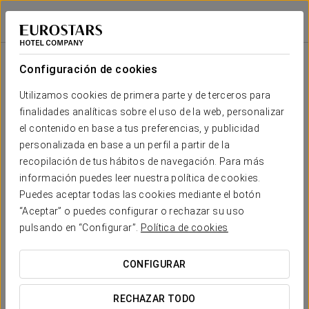
Entorno
Áurea Palacio de Sober
LUGO - SOBER
Iniciar sesión e
Entorno
Configuración de cookies
En el hotel Áurea Palacio de Sober te ofrecemos una
propuesta única para disfrutar de la naturaleza y el patrimonio
Utilizamos cookies de primera parte y de terceros para
cultural de nuestra región. Desde rutas de senderismo a lo
finalidades analíticas sobre el uso de la web, personalizar
largo de paisajes espectaculares, hasta miradores con vistas
el contenido en base a tus preferencias, y publicidad
inigualables y castillos que nos cuentan la historia de Galicia.
personalizada en base a un perfil a partir de la
Vive una experiencia auténtica rodeada de belleza natural y
recopilación de tus hábitos de navegación. Para más
monumental.
información puedes leer nuestra política de cookies.
Puedes aceptar todas las cookies mediante el botón
“Aceptar” o puedes configurar o rechazar su uso
pulsando en “Configurar”.
Política de cookies
CONFIGURAR
RECHAZAR TODO