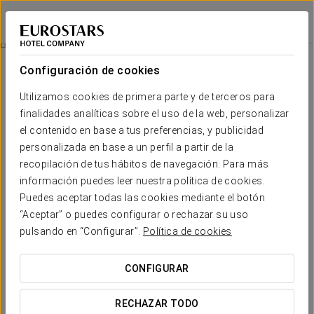
Áurea Catedral
GRANADA
Iniciar sesión e
Un Tranquilo Despertar
Configuración de cookies
Utilizamos cookies de primera parte y de terceros para
finalidades analíticas sobre el uso de la web, personalizar
el contenido en base a tus preferencias, y publicidad
personalizada en base a un perfil a partir de la
recopilación de tus hábitos de navegación. Para más
información puedes leer nuestra política de cookies.
Puedes aceptar todas las cookies mediante el botón
25 € por persona
“Aceptar” o puedes configurar o rechazar su uso
Un tranquilo despertar
pulsando en “Configurar”.
Política de cookies
Comienza el día con un delicioso desayuno en la
CONFIGURAR
comodidad de tu habitación.
Disfruta de una amplia variedad de productos; café,
RECHAZAR TODO
zumo de naranja, cava, yogures, quesos, embutidos,