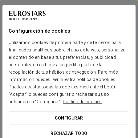
Áurea Boutique
Áurea Catedral
GRANADA
Iniciar sesión e
Áurea Boutique
Configuración de cookies
Hemos preparado una exclusiva colección de
recuerdos para que disfrutes de la esencia de
Utilizamos cookies de primera parte y de terceros para
Áurea Hotels en tu hogar
finalidades analíticas sobre el uso de la web, personalizar
el contenido en base a tus preferencias, y publicidad
personalizada en base a un perfil a partir de la
recopilación de tus hábitos de navegación. Para más
información puedes leer nuestra política de cookies.
Puedes aceptar todas las cookies mediante el botón
“Aceptar” o puedes configurar o rechazar su uso
pulsando en “Configurar”.
Política de cookies
Albornoz bordado
CONFIGURAR
VER PRODUCTO
RECHAZAR TODO