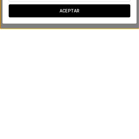
ACEPTAR
Osito Aury
VER PRODUCTO