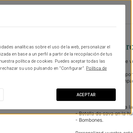
ociones
Experiencia Romántica
30 €
Experiencia r
idades analíticas sobre el uso de la web, personalizar el
zada en base a un perfil a partir de la recopilación de tus
Para disfrutar juntos de 
uestra política de cookies. Puedes aceptar todas las
 rechazar su uso pulsando en “Configurar”.
Política de
No dejéis pasar esta opo
únicos en la mejor compañ
merecéis.
ACEPTAR
Incluye:
- Late check out (hasta la
- Botella de cava en la ha
- Bombones.
Personalizad vuestra esta