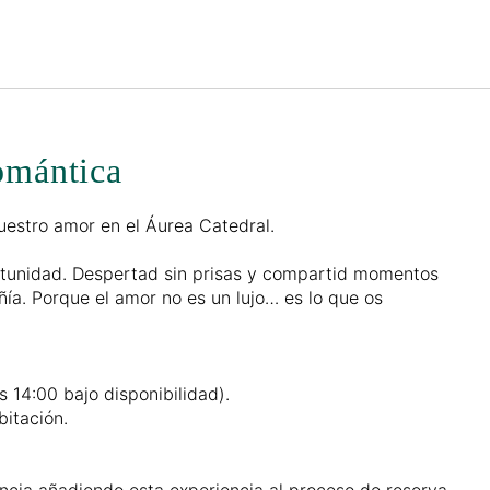
Español
Iniciar sesión en Star Tra
omántica
vuestro amor en el Áurea Catedral.
rtunidad. Despertad sin prisas y compartid momentos
ía. Porque el amor no es un lujo… es lo que os
s 14:00 bajo disponibilidad).
bitación.
ncia añadiendo esta experiencia al proceso de reserva.