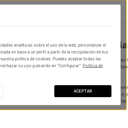
romociones
Experiencia Romántica
94 €
Experiencia
idades analíticas sobre el uso de la web, personalizar el
zada en base a un perfil a partir de la recopilación de tus
uestra política de cookies. Puedes aceptar todas las
¿Quieres vivir una marav
 rechazar su uso pulsando en “Configurar”.
Política de
puedes perder la oportuni
Incluye:
-Fruta y cóctel de bienve
ACEPTAR
-Paseo por el Danubio y po
-Late check-out hasta las