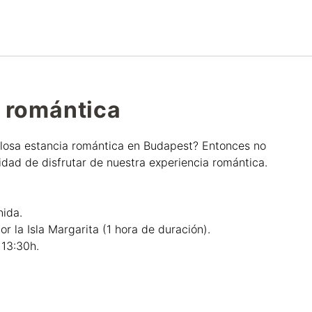
Español
Iniciar sesión en Star Tra
 romántica
illosa estancia romántica en Budapest? Entonces no
dad de disfrutar de nuestra experiencia romántica.
nida.
r la Isla Margarita (1 hora de duración).
 13:30h.