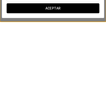
ACEPTAR
Experiencia business
20 €
VER OFERTA