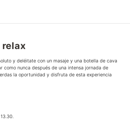
Español
Iniciar sesión en Star Tra
 relax
soluto y deléitate con un masaje y una botella de cava
ar como nunca después de una intensa jornada de
ierdas la oportunidad y disfruta de esta experiencia
 13.30.