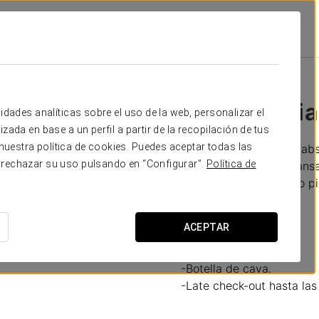
romociones
Experiencia Relax
174 €
Experiencia
idades analíticas sobre el uso de la web, personalizar el
zada en base a un perfil a partir de la recopilación de tus
uestra política de cookies. Puedes aceptar todas las
Disfruta del relax más ab
 rechazar su uso pulsando en “Configurar”.
Política de
que te permitirá descans
visita por la ciudad. No p
relajante.
ACEPTAR
Incluye:
-Masaje de una hora.
-Botella de cava.
-Late check-out hasta las