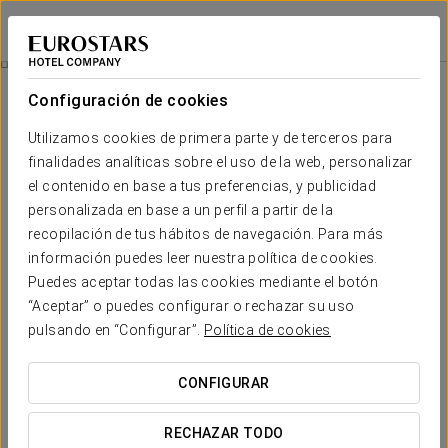
Exe Vía Argentum
PONTEVEDRA - SILLEDA
Iniciar sesión e
Promociones
Configuración de cookies
Promociones
Utilizamos cookies de primera parte y de terceros para
finalidades analíticas sobre el uso de la web, personalizar
el contenido en base a tus preferencias, y publicidad
personalizada en base a un perfil a partir de la
recopilación de tus hábitos de navegación. Para más
Experiencia business
información puedes leer nuestra política de cookies.
Puedes aceptar todas las cookies mediante el botón
10 €
“Aceptar” o puedes configurar o rechazar su uso
pulsando en “Configurar”.
Política de cookies
VER OFERTA
CONFIGURAR
RECHAZAR TODO