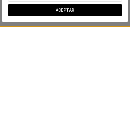
ACEPTAR
Masaje relajante con acceso al spa
75 €
VER OFERTA