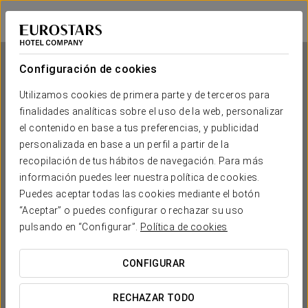
Exe Vía Argentum
PONTEVEDRA - SILLEDA
Iniciar sesión e
Configuración de cookies
Utilizamos cookies de primera parte y de terceros para
finalidades analíticas sobre el uso de la web, personalizar
Exe Vía Argentum
el contenido en base a tus preferencias, y publicidad
personalizada en base a un perfil a partir de la
PONTEVEDRA - SILLEDA
recopilación de tus hábitos de navegación. Para más
información puedes leer nuestra política de cookies.
Puedes aceptar todas las cookies mediante el botón
“Aceptar” o puedes configurar o rechazar su uso
pulsando en “Configurar”.
Política de cookies
CONFIGURAR
¿CUÁNDO QUIERES IR?


RECHAZAR TODO