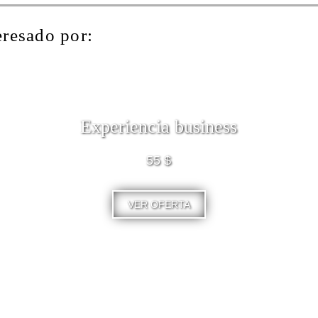
eresado por:
Experiencia business
55 $
VER OFERTA