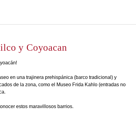
Español
Iniciar sesión en Star Tra
ilco y Coyoacan
oyoacán!
seo en una trajinera prehispánica (barco tradicional) y
acados de la zona, como el Museo Frida Kahlo (entradas no
ca.
onocer estos maravillosos barrios.