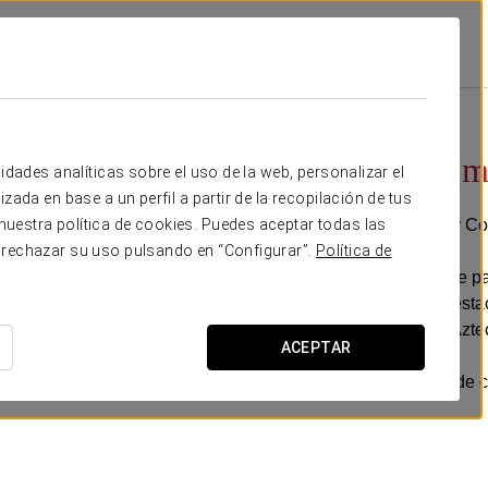
tes San Marino
Promociones
Visita Xochimilco Y Coyoacan
70 $ por persona
Visita Xochim
idades analíticas sobre el uso de la web, personalizar el
zada en base a un perfil a partir de la recopilación de tus
¡Descubra Xochimilco y C
uestra política de cookies. Puedes aceptar todas las
 rechazar su uso pulsando en “Configurar”.
Política de
Disfruta de un agradable pa
visita los puntos más dest
includias) y el Estadio Azte
ACEPTAR
Una forma maravillosa de c