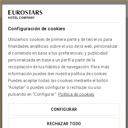
Exe Suites San Marino
CIUDAD DE MÉXICO, CDMX
Iniciar sesión e
Configuración de cookies
Utilizamos cookies de primera parte y de terceros para
finalidades analíticas sobre el uso de la web, personalizar
Exe Suites San Marino
el contenido en base a tus preferencias, y publicidad
personalizada en base a un perfil a partir de la
CIUDAD DE MÉXICO, CDMX
recopilación de tus hábitos de navegación. Para más
información puedes leer nuestra política de cookies.
Puedes aceptar todas las cookies mediante el botón
“Aceptar” o puedes configurar o rechazar su uso
pulsando en “Configurar”.
Política de cookies
CONFIGURAR
¿CUÁNDO QUIERES IR?


RECHAZAR TODO