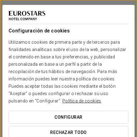
Exe Las Margas Golf
HUESCA - LATAS
Iniciar sesión e
Sala
Forma
Escuela
Banquete
Cocktail
Imperial
Teatro
Cabaret
U
Configuración de cookies
Margas
2
88 m
Tu evento en
Utilizamos cookies de primera parte y de terceros para
-
-
40
-
20
55
x m
finalidades analíticas sobre el uso de la web, personalizar
altura
el contenido en base a tus preferencias, y publicidad
Río
personalizada en base a un perfil a partir de la
Gállego
recopilación de tus hábitos de navegación. Para más
2
-
-
35
-
15
50
70 m
SOLICITAR PRESUPUESTO
información puedes leer nuestra política de cookies.
x m
altura
Puedes aceptar todas las cookies mediante el botón
“Aceptar” o puedes configurar o rechazar su uso
Aneto
pulsando en “Configurar”.
Política de cookies
2
315 m
110
100
80
20
40
110
x m
altura
CONFIGURAR
Hoyo 19
2
390 m
RECHAZAR TODO
-
100
-
-
-
40