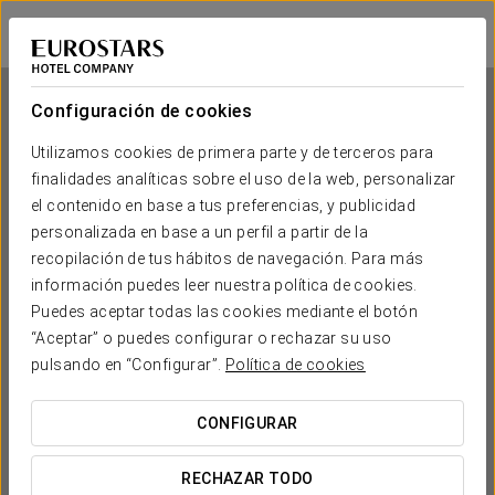
Exe Las Margas Golf
HUESCA - LATAS
Iniciar sesión e
Configuración de cookies
Utilizamos cookies de primera parte y de terceros para
finalidades analíticas sobre el uso de la web, personalizar
Exe Las Margas Golf
el contenido en base a tus preferencias, y publicidad
personalizada en base a un perfil a partir de la
HUESCA - LATAS
recopilación de tus hábitos de navegación. Para más
información puedes leer nuestra política de cookies.
Puedes aceptar todas las cookies mediante el botón
“Aceptar” o puedes configurar o rechazar su uso
pulsando en “Configurar”.
Política de cookies
CONFIGURAR
¿CUÁNDO QUIERES IR?


RECHAZAR TODO