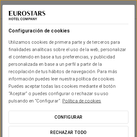
Exe Las Margas Golf
HUESCA - LATAS
Iniciar sesión e
Configuración de cookies
Tu boda en
Utilizamos cookies de primera parte y de terceros para
finalidades analíticas sobre el uso de la web, personalizar
el contenido en base a tus preferencias, y publicidad
Tanto si eres amante del golf como si lo eres de la
personalizada en base a un perfil a partir de la
naturaleza, en el hotel
Exe Las Margas Golf
recopilación de tus hábitos de navegación. Para más
encontrarás más de un millón de razones para dejar
información puedes leer nuestra política de cookies.
en manos de nuestros profesionales la celebración
Puedes aceptar todas las cookies mediante el botón
del día de tu
boda
.
“Aceptar” o puedes configurar o rechazar su uso
pulsando en “Configurar”.
Política de cookies
Un día tan importante merece ser celebrado con la
tranquilidad y la garantía de un equipo
CONFIGURAR
experimentado y en un entorno que se adapta a tus
gustos y necesidades.
RECHAZAR TODO