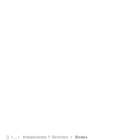
Ubicación y contacto
Mirador del Valle, S/N
Huesca - Latas
22613 España
(+34) 974 49 94 99
Formulario de contacto
Instalaciones Y Servicios
Bodas