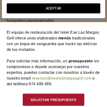
Nuestros
espacios abiertos y salones privados
ACEPTAR
permiten celebrar en total intimidad y en contacto
con la naturaleza todo tipo de ceremonias y
banquetes personalizados.
El equipo de restauración del hotel Exe Las Margas
Golf ofrece unos elaborados
menús
tradicionales
con un toque de vanguardia que harán las delicias
de tus invitados.
Para solicitar más información, un
presupuesto
sin
compromisos o dejarte aconsejar por nuestros
expertos, puedes contactar con nosotros a través de
nuestro email
reservas@exelasmargasgolf.com
o
del teléfono 974 499 499.
SOLICITAR PRESUPUESTO